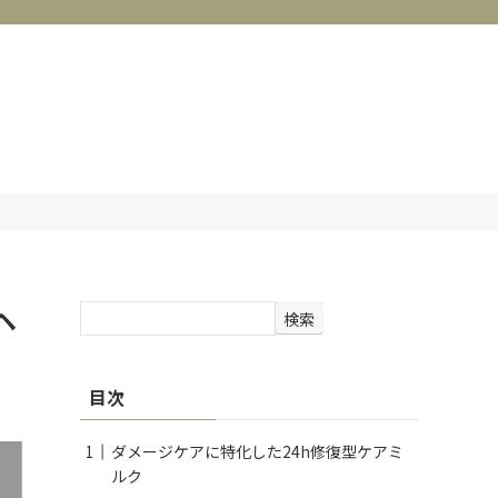
ヘ
検索
目次
ダメージケアに特化した24h修復型ケアミ
ルク