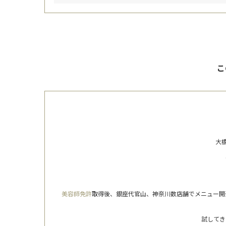
こ
大橋
美容師免許
取得後、銀座代官山、神奈川数店舗でメニュー開
試してき