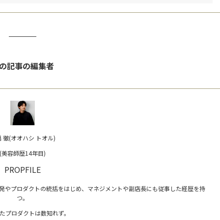
の記事の編集者
 徹(オオハシ トオル)
(美容師歴14年目)
PROPFILE
発やプロダクトの統括をはじめ、マネジメントや副店長にも従事した経歴を持
つ。
たプロダクトは数知れず。