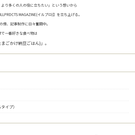
、より多くの人の役に立ちたい」という想いから
PRDCTS MAGAZINE(イルプロ)】を立ち上げる。
の傍、記事制作に日々奮闘中。
世で一番好きな食べ物は
(たまごかけ納豆ごはん)」。
るタイプ）